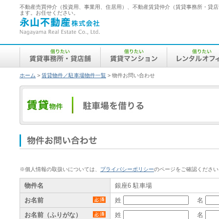
不動産売買仲介（投資用、事業用、住居用）、不動産賃貸仲介（賃貸事務所・貸店
ます。お任せください。
永
山
不
動
産
借
借
借
株
り
り
り
式
た
た
た
会
い
い
い
社
／
／
／
ホーム
>
賃貸物件／駐車場物件一覧
> 物件お問い合わせ
賃
賃
レ
貸
貸
ン
賃
事
マ
タ
貸
務
ン
ル
物
所・
シ
オ
件
貸
ョ
フ
／
店
ン
ィ
駐
舗
ス
車
場
物
を
借
件
り
お
る
（借
問
※個人情報の取扱いについては、
プライバシーポリシー
のページをご確認ください
り
い
た
い）
合
物件名
銀座6 駐車場
わ
お名前
姓
名
せ
お名前（ふりがな）
姓
名