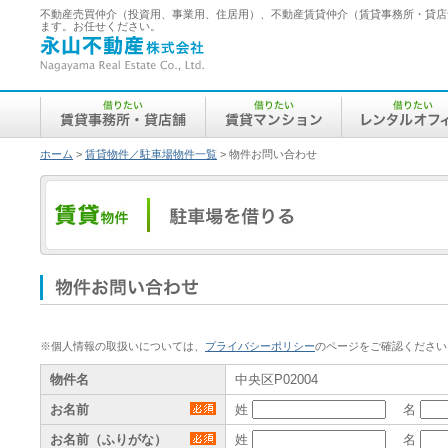
不動産売買仲介（投資用、事業用、住居用）、不動産賃貸仲介（賃貸事務所・貸店
ます。お任せください。
永
山
不
動
産
借
借
借
株
り
り
り
式
た
た
た
会
い
い
い
社
／
／
／
ホーム
>
賃貸物件／駐車場物件一覧
> 物件お問い合わせ
賃
賃
レ
貸
貸
ン
賃
事
マ
タ
貸
務
ン
ル
物
所・
シ
オ
件
貸
ョ
フ
／
店
ン
ィ
駐
舗
ス
車
場
物
を
借
件
り
お
る
（借
問
※個人情報の取扱いについては、
プライバシーポリシー
のページをご確認ください
り
い
た
い）
合
物件名
中央区P02004
わ
お名前
姓
名
せ
お名前（ふりがな）
姓
名