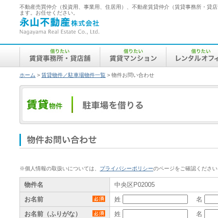
不動産売買仲介（投資用、事業用、住居用）、不動産賃貸仲介（賃貸事務所・貸店
ます。お任せください。
永
山
不
動
産
借
借
借
株
り
り
り
式
た
た
た
会
い
い
い
社
／
／
／
ホーム
>
賃貸物件／駐車場物件一覧
> 物件お問い合わせ
賃
賃
レ
貸
貸
ン
賃
事
マ
タ
貸
務
ン
ル
物
所・
シ
オ
件
貸
ョ
フ
／
店
ン
ィ
駐
舗
ス
車
場
物
を
借
件
り
お
る
（借
問
※個人情報の取扱いについては、
プライバシーポリシー
のページをご確認ください
り
い
た
い）
合
物件名
中央区P02005
わ
お名前
姓
名
せ
お名前（ふりがな）
姓
名